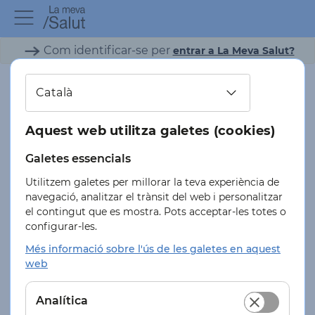
Com identificar-se per
entrar a La Meva Salut?
I
n
Català
i
c
Aquest web utilitza galetes (cookies)
i
Galetes essencials
A
Utilitzem galetes per millorar la teva experiència de
j
navegació, analitzar el trànsit del web i personalitzar
El teu espai
u
el contingut que es mostra. Pots acceptar-les totes o
configurar-les.
d
de salut digital
Més informació sobre l'ús de les galetes en aquest
a
web
A
La Meva Salut és un espai personal de salut digital que
et permet accedir a la teva informació de salut, fer
v
Analítica
consultes als professionals i realitzar tràmits de