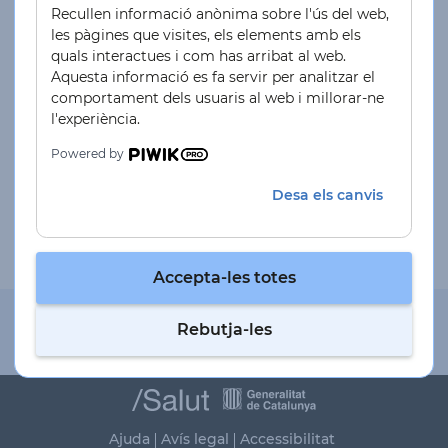
í
manera senzilla, segura i confidencial.
Recullen informació anònima sobre l'ús del web,
s
les pàgines que visites, els elements amb els
quals interactues i com has arribat al web.
l
Aquesta informació es fa servir per analitzar el
e
comportament dels usuaris al web i millorar-ne
Entrar
g
l'experiència.
a
Conèixer els serveis
Powered by
l
Desa els canvis
A
c
c
Accepta-les totes
e
s
Consultes urgents
Consultes urgents
Rebutja-les
Emergencies de risc vital
s
Emergències de risc vital
i
b
i
Ajuda
Avís legal
Accessibilitat